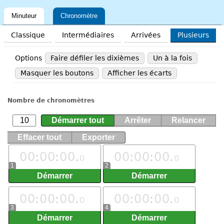
Minuteur
Chronomètre
Classique
Intermédiaires
Arrivées
Plusieurs
Options
Faire défiler les dixièmes
Un à la fois
Masquer les boutons
Afficher les écarts
Nombre de chronomètres
0
0
:
0
0
:
0
0
.
0
0
:
0
0
:
0
0
.
0
0
1
2
0
0
:
0
0
:
0
0
.
0
0
:
0
0
:
0
0
.
0
0
3
4